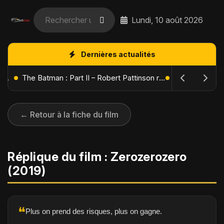
Lundi, 10 août 2026
Dernières actualités
L'Âge de Glace : Le Réveil du Volcan – Manny, Sid et Diego de retour pour une aventure explosive
The Batman : Part II – Robert Pattinson replonge dans les ténèbres de Gotham dès octobre 2027
← Retour à la fiche du film
Réplique du film : Zerozerozero
(2019)
❝
Plus on prend des risques, plus on gagne.