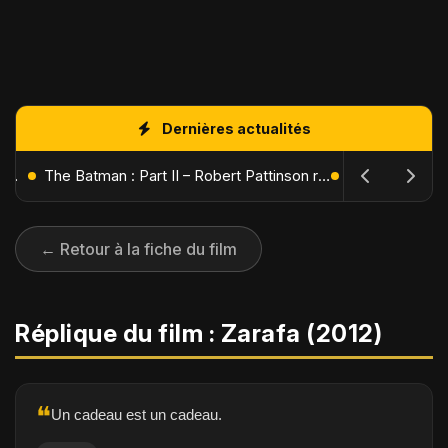
Dernières actualités
L'Âge de Glace : Le Réveil du Volcan – Manny, Sid et Diego de retour pour une aventure explosive
The Batman : Part II – Robert Pattinson replonge dans les ténèbres de Gotham dès octobre 2027
← Retour à la fiche du film
Réplique du film : Zarafa (2012)
❝
Un cadeau est un cadeau.