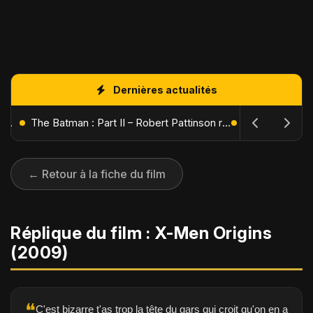
Dernières actualités
L'Âge de Glace : Le Réveil du Volcan – Manny, Sid et Diego de retour pour une aventure explosive
The Batman : Part II – Robert Pattinson replonge dans les ténèbres de Gotham dès octobre 2027
← Retour à la fiche du film
Réplique du film : X-Men Origins
(2009)
❝
C'est bizarre t'as trop la tête du gars qui croit qu'on en a