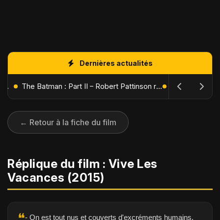
Dernières actualités
L'Âge de Glace : Le Réveil du Volcan – Manny, Sid et Diego de retour pour une aventure explosive
The Batman : Part II – Robert Pattinson replonge dans les ténèbres de Gotham dès octobre 2027
← Retour à la fiche du film
Réplique du film : Vive Les
Vacances (2015)
❝
- On est tout nus et couverts d'excréments humains.