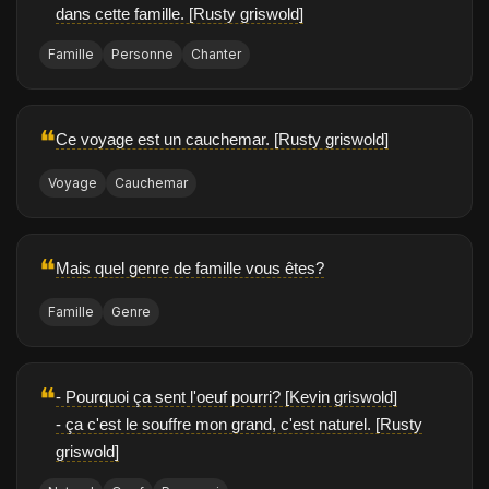
dans cette famille. [Rusty griswold]
Famille
Personne
Chanter
❝
Ce voyage est un cauchemar. [Rusty griswold]
Voyage
Cauchemar
❝
Mais quel genre de famille vous êtes?
Famille
Genre
❝
- Pourquoi ça sent l'oeuf pourri? [Kevin griswold]
- ça c'est le souffre mon grand, c'est naturel. [Rusty
griswold]