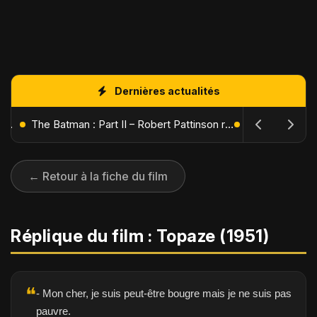
Dernières actualités
L'Âge de Glace : Le Réveil du Volcan – Manny, Sid et Diego de retour pour une aventure explosive
The Batman : Part II – Robert Pattinson replonge dans les ténèbres de Gotham dès octobre 2027
← Retour à la fiche du film
Réplique du film : Topaze (1951)
❝
- Mon cher, je suis peut-être bougre mais je ne suis pas
pauvre.