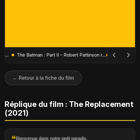
L'Âge de Glace : Le Réveil du Volcan – Manny, Sid et Diego de retour pour une aventure explosive
The Batman : Part II – Robert Pattinson replonge dans les ténèbres de Gotham dès octobre 2027
← Retour à la fiche du film
Réplique du film : The Replacement
(2021)
❝
Bienvenue dans notre petit paradis.