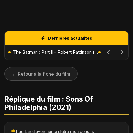
Dernières actualités
L'Âge de Glace : Le Réveil du Volcan – Manny, Sid et Diego de retour pour une aventure explosive
The Batman : Part II – Robert Pattinson replonge dans les ténèbres de Gotham dès octobre 2027
← Retour à la fiche du film
Réplique du film : Sons Of
Philadelphia (2021)
❝
T'as l'air d'avoir honte d'être mon cousin.