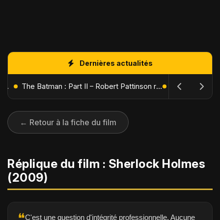
Dernières actualités
L'Âge de Glace : Le Réveil du Volcan – Manny, Sid et Diego de retour pour une aventure explosive
The Batman : Part II – Robert Pattinson replonge dans les ténèbres de Gotham dès octobre 2027
← Retour à la fiche du film
Réplique du film : Sherlock Holmes
(2009)
❝
C'est une question d'intégrité professionnelle. Aucune