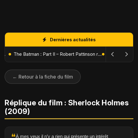
Dernières actualités
L'Âge de Glace : Le Réveil du Volcan – Manny, Sid et Diego de retour pour une aventure explosive
The Batman : Part II – Robert Pattinson replonge dans les ténèbres de Gotham dès octobre 2027
← Retour à la fiche du film
Réplique du film : Sherlock Holmes
(2009)
❝
À mes yeux il n’y a rien qui présente un intérêt