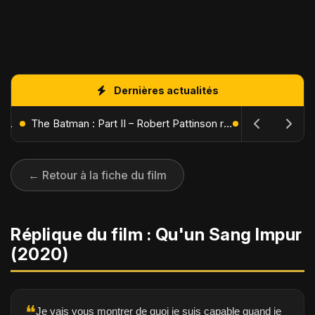
Dernières actualités
L'Âge de Glace : Le Réveil du Volcan – Manny, Sid et Diego de retour pour une aventure explosive
The Batman : Part II – Robert Pattinson replonge dans les ténèbres de Gotham dès octobre 2027
← Retour à la fiche du film
Réplique du film : Qu'un Sang Impur
(2020)
❝
Je vais vous montrer de quoi je suis capable quand je