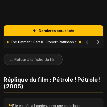
Dernières actualités
L'Âge de Glace : Le Réveil du Volcan – Manny, Sid et Diego de retour pour une aventure explosive
The Batman : Part II – Robert Pattinson replonge dans les ténèbres de Gotham dès octobre 2027
← Retour à la fiche du film
Réplique du film : Pétrole ! Pétrole !
(2005)
❝
Elle est née à Lourdes, c'est une catholique.