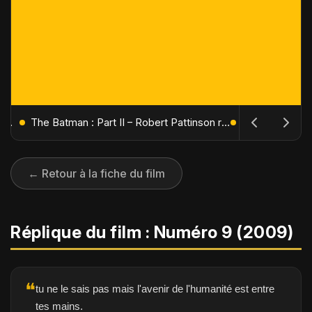
L'Âge de Glace : Le Réveil du Volcan – Manny, Sid et Diego de retour pour une aventure explosive
The Batman : Part II – Robert Pattinson replonge dans les ténèbres de Gotham dès octobre 2027
← Retour à la fiche du film
Réplique du film : Numéro 9 (2009)
❝
tu ne le sais pas mais l'avenir de l'humanité est entre
tes mains.