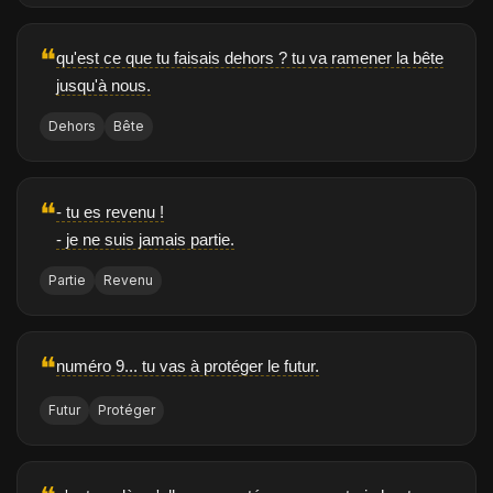
❝
qu'est ce que tu faisais dehors ? tu va ramener la bête
jusqu'à nous.
Dehors
Bête
❝
- tu es revenu !
- je ne suis jamais partie.
Partie
Revenu
❝
numéro 9... tu vas à protéger le futur.
Futur
Protéger