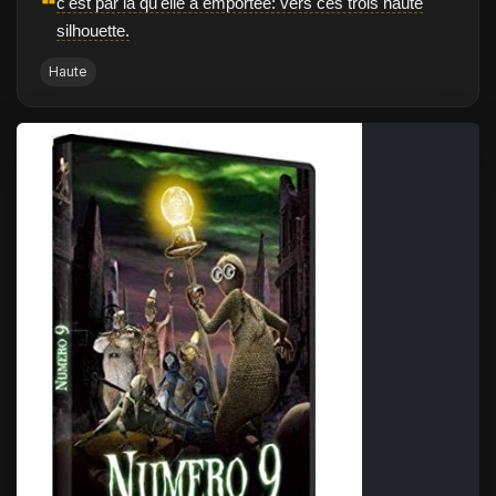
❝
c'est par là qu'elle a emportée: vers ces trois haute
silhouette.
Haute