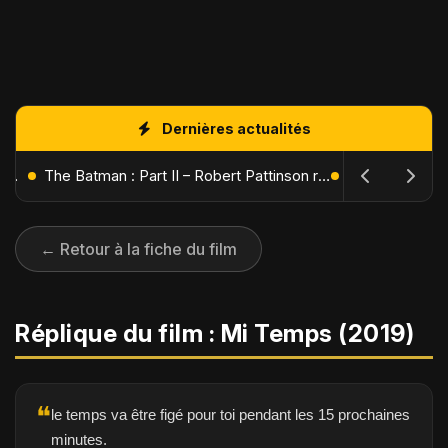
Dernières actualités
L'Âge de Glace : Le Réveil du Volcan – Manny, Sid et Diego de retour pour une aventure explosive
The Batman : Part II – Robert Pattinson replonge dans les ténèbres de Gotham dès octobre 2027
← Retour à la fiche du film
Réplique du film : Mi Temps (2019)
❝
le temps va être figé pour toi pendant les 15 prochaines
minutes.