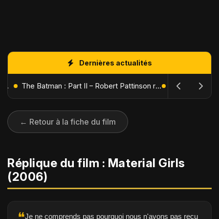
Dernières actualités
L'Âge de Glace : Le Réveil du Volcan – Manny, Sid et Diego de retour pour une aventure explosive
The Batman : Part II – Robert Pattinson replonge dans les ténèbres de Gotham dès octobre 2027
← Retour à la fiche du film
Réplique du film : Material Girls
(2006)
❝
Je ne comprends pas pourquoi nous n'avons pas reçu