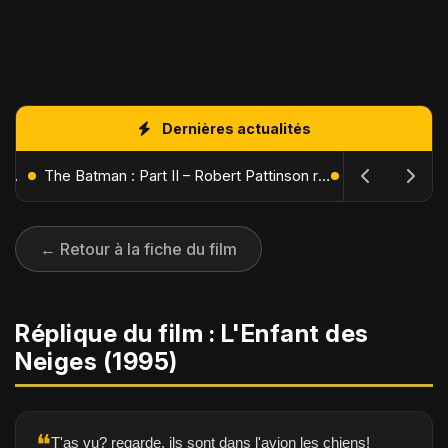
Dernières actualités
L'Âge de Glace : Le Réveil du Volcan – Manny, Sid et Diego de retour pour une aventure explosive
The Batman : Part II – Robert Pattinson replonge dans les ténèbres de Gotham dès octobre 2027
← Retour à la fiche du film
Réplique du film : L'Enfant des
Neiges (1995)
❝
T'as vu? regarde, ils sont dans l'avion les chiens!