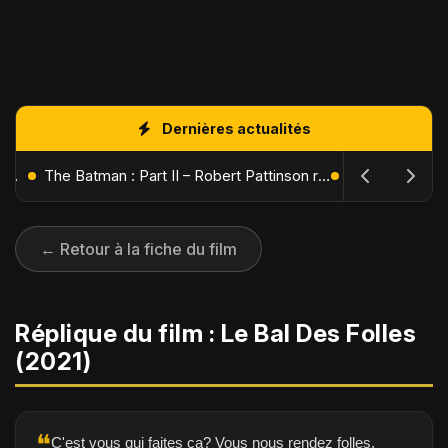
Dernières actualités
L'Âge de Glace : Le Réveil du Volcan – Manny, Sid et Diego de retour pour une aventure explosive
The Batman : Part II – Robert Pattinson replonge dans les ténèbres de Gotham dès octobre 2027
← Retour à la fiche du film
Réplique du film : Le Bal Des Folles
(2021)
❝
C'est vous qui faites ça? Vous nous rendez folles.