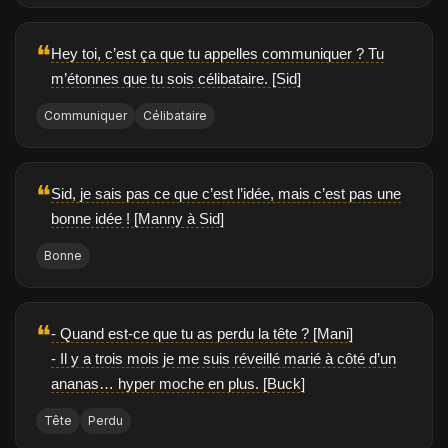
❝
Hey toi, c’est ça que tu appelles communiquer ? Tu
m’étonnes que tu sois célibataire. [Sid]
Communiquer
Célibataire
❝
Sid, je sais pas ce que c’est l’idée, mais c’est pas une
bonne idée ! [Manny à Sid]
Bonne
❝
- Quand est-ce que tu as perdu la tête ? [Mani]
- Il y a trois mois je me suis réveillé marié à côté d’un
ananas… hyper moche en plus. [Buck]
Tête
Perdu