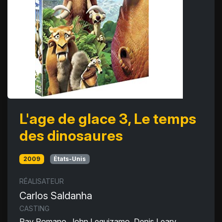
L'age de glace 3, Le temps
des dinosaures
2009
États-Unis
RÉALISATEUR
Carlos Saldanha
CASTING
Ray Romano, John Leguizamo, Denis Leary