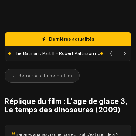
Dernières actualités
L'Âge de Glace : Le Réveil du Volcan – Manny, Sid et Diego de retour pour une aventure explosive
The Batman : Part II – Robert Pattinson replonge dans les ténèbres de Gotham dès octobre 2027
← Retour à la fiche du film
Réplique du film : L'age de glace 3,
Le temps des dinosaures (2009)
❝
Banane, ananas, prune, poire… zut c’est quoi déjà ?