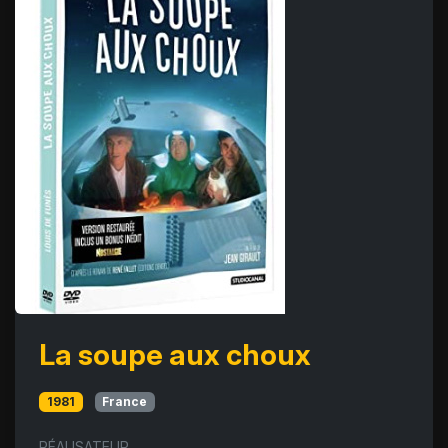
La soupe aux choux
1981
France
RÉALISATEUR