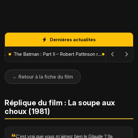
Dernières actualités
L'Âge de Glace : Le Réveil du Volcan – Manny, Sid et Diego de retour pour une aventure explosive
The Batman : Part II – Robert Pattinson replonge dans les ténèbres de Gotham dès octobre 2027
← Retour à la fiche du film
Réplique du film : La soupe aux
choux (1981)
❝
C'est vrai que vous m'aimez bien le Glaude ? [la