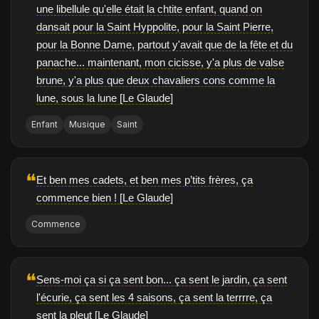
une libellule qu'elle était la chtite enfant, quand on
dansait pour la Saint Hyppolite, pour la Saint Pierre,
pour la Bonne Dame, partout y'avait que de la fête et du
panache... maintenant, mon cicisse, y'a plus de valse
brune, y'a plus que deux chavaliers cons comme la
lune, sous la lune [Le Glaude]
Enfant
Musique
Saint
❝
Et ben mes cadets, et ben mes p’tits frères, ça
commence bien ! [Le Glaude]
Commence
❝
Sens-moi ça si ça sent bon... ça sent le jardin, ça sent
l'écurie, ça sent les 4 saisons, ça sent la terrrre, ça
sent la pleut [Le Glaude]