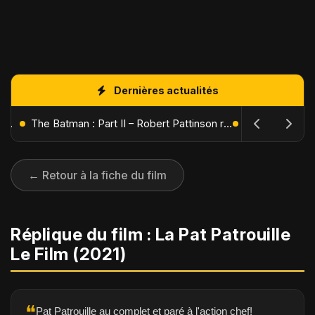
Dernières actualités
L'Âge de Glace : Le Réveil du Volcan – Manny, Sid et Diego de retour pour une aventure explosive
The Batman : Part II – Robert Pattinson replonge dans les ténèbres de Gotham dès octobre 2027
← Retour à la fiche du film
Réplique du film : La Pat Patrouille
Le Film (2021)
❝
Pat Patrouille au complet et paré à l'action chef!