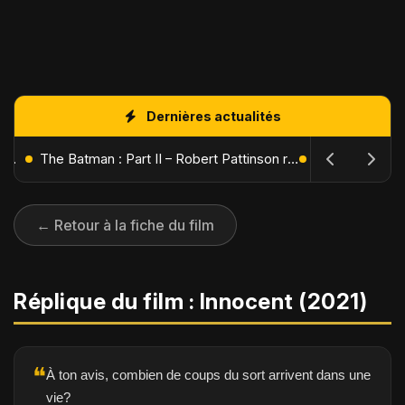
Dernières actualités
L'Âge de Glace : Le Réveil du Volcan – Manny, Sid et Diego de retour pour une aventure explosive
The Batman : Part II – Robert Pattinson replonge dans les ténèbres de Gotham dès octobre 2027
← Retour à la fiche du film
Réplique du film : Innocent (2021)
❝
À ton avis, combien de coups du sort arrivent dans une
vie?