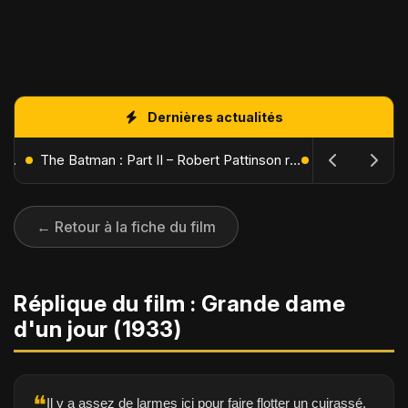
Dernières actualités
L'Âge de Glace : Le Réveil du Volcan – Manny, Sid et Diego de retour pour une aventure explosive
The Batman : Part II – Robert Pattinson replonge dans les ténèbres de Gotham dès octobre 2027
← Retour à la fiche du film
Réplique du film : Grande dame
d'un jour (1933)
❝
Il y a assez de larmes ici pour faire flotter un cuirassé.