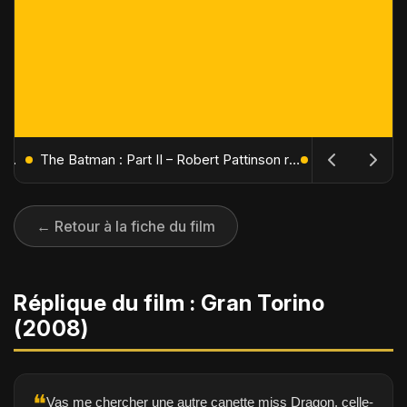
L'Âge de Glace : Le Réveil du Volcan – Manny, Sid et Diego de retour pour une aventure explosive
The Batman : Part II – Robert Pattinson replonge dans les ténèbres de Gotham dès octobre 2027
← Retour à la fiche du film
Réplique du film : Gran Torino
(2008)
❝
Vas me chercher une autre canette miss Dragon, celle-