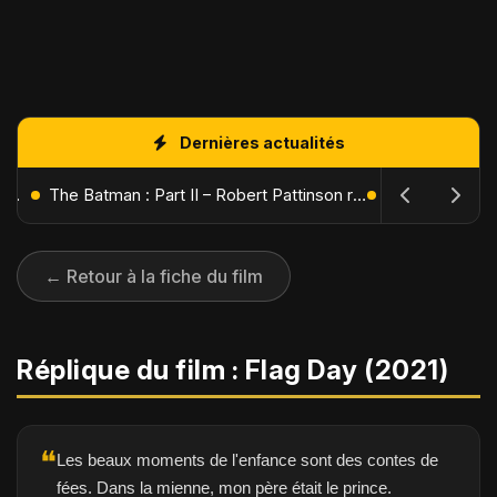
Dernières actualités
L'Âge de Glace : Le Réveil du Volcan – Manny, Sid et Diego de retour pour une aventure explosive
The Batman : Part II – Robert Pattinson replonge dans les ténèbres de Gotham dès octobre 2027
← Retour à la fiche du film
Réplique du film : Flag Day (2021)
❝
Les beaux moments de l'enfance sont des contes de
fées. Dans la mienne, mon père était le prince.