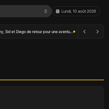
Lundi, 10 août 2026
The Batman : Part II – Robert Pattinson replonge dans les ténèbres de Gotham dès octobre 2027