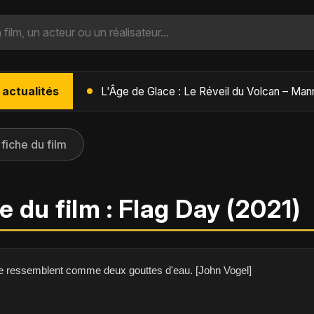
 actualités
L'Âge de Glace : Le Réveil du Volcan – Manny, Sid et Diego de retour pour une aventure explosive
 fiche du film
e du film : Flag Day (2021)
e ressemblent comme deux gouttes d'eau. [John Vogel]