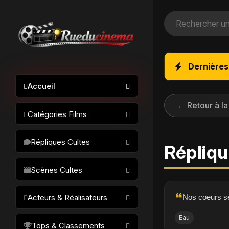
Dernières
Accueil
← Retour à la
Catégories Films
Action / Aventure
Répliques Cultes
Répliqu
Science-fiction
Drame / Thriller
Scènes Cultes
Comédie/humour
❝
Nos coeurs s
Acteurs & Réalisateurs
Horreur
Fantastique
Eau
Réalisateurs
Tops & Classements