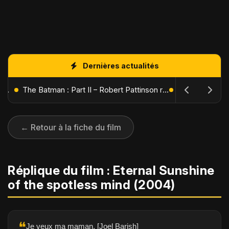
Dernières actualités
L'Âge de Glace : Le Réveil du Volcan – Manny, Sid et Diego de retour pour une aventure explosive
The Batman : Part II – Robert Pattinson replonge dans les ténèbres de Gotham dès octobre 2027
← Retour à la fiche du film
Réplique du film : Eternal Sunshine
of the spotless mind (2004)
❝
Je veux ma maman. [Joel Barish]