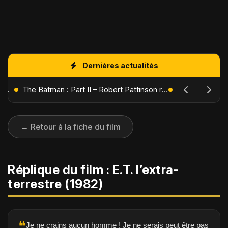
Dernières actualités
L'Âge de Glace : Le Réveil du Volcan – Manny, Sid et Diego de retour pour une aventure explosive
The Batman : Part II – Robert Pattinson replonge dans les ténèbres de Gotham dès octobre 2027
← Retour à la fiche du film
Réplique du film : E.T. l’extra-
terrestre (1982)
❝
Je ne crains aucun homme ! Je ne serais peut être pas