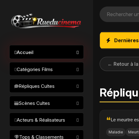
Dernières
Accueil
← Retour à la
Catégories Films
Action / Aventure
Répliques Cultes
Répliqu
Science-fiction
Drame / Thriller
Scènes Cultes
Comédie/humour
❝
Le meurtre es
Acteurs & Réalisateurs
Horreur
Fantastique
Maladie
Meurt
Réalisateurs
Tops & Classements