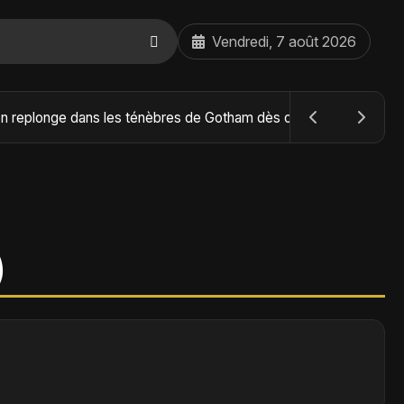
Vendredi, 7 août 2026
The Batman : Part II – Robert Pattinson replonge dans les ténèbres de Gotham dès octobre 2027
)