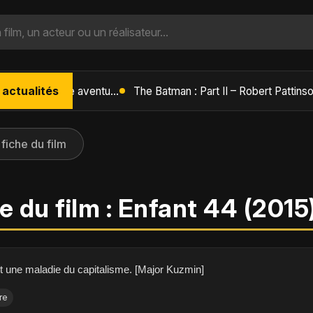
 actualités
L'Âge de Glace : Le Réveil du Volcan – Manny, Sid et Diego de retour pour une aventure explosive
 fiche du film
e du film : Enfant 44 (2015
t une maladie du capitalisme. [Major Kuzmin]
re