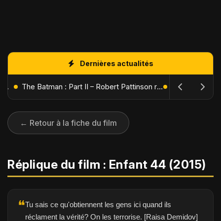
Dernières actualités
L'Âge de Glace : Le Réveil du Volcan – Manny, Sid et Diego de retour pour une aventure explosive
The Batman : Part II – Robert Pattinson replonge dans les ténèbres de Gotham dès octobre 2027
← Retour à la fiche du film
Réplique du film : Enfant 44 (2015)
❝
Tu sais ce qu'obtiennent les gens ici quand ils
réclament la vérité? On les terrorise. [Raisa Demidov]