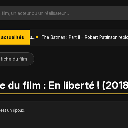
 actualités
L'Âge de Glace : Le Réveil du Volcan – Manny, Sid et Diego de retour pour une aventure explosive
 fiche du film
 du film : En liberté ! (2018
est un ripoux.