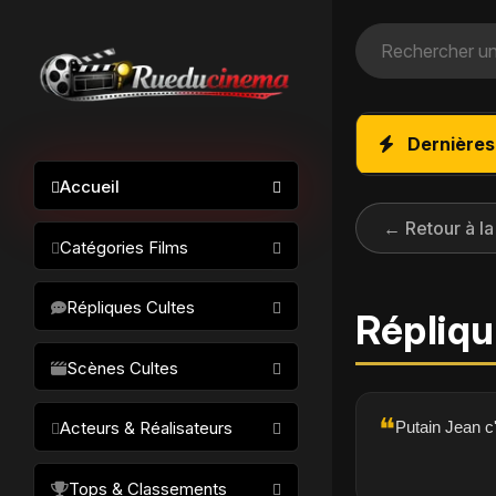
Dernières
Accueil
← Retour à la
Catégories Films
Action / Aventure
Répliques Cultes
Réplique
Science-fiction
Drame / Thriller
Scènes Cultes
Comédie/humour
❝
Putain Jean c'
Acteurs & Réalisateurs
Horreur
Fantastique
Réalisateurs
Tops & Classements