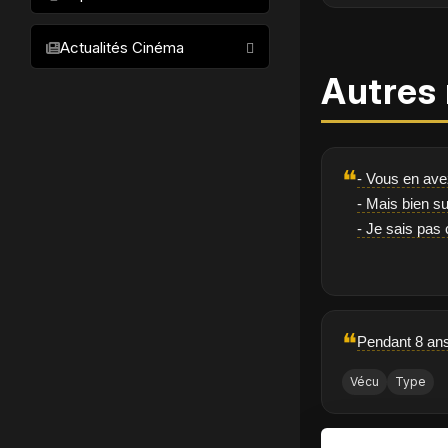
Animation
Acteurs
Films les plus populaires
Policier
Actualités Cinéma
Meilleurs films par acteur
Romantique
Autres 
Meilleurs films par réalisateur
Historique
Meilleurs films par genre
Biopic
Meilleurs films par décennie
Documentaire
❝
- Vous en ave
Comédie Musicale
- Mais bien s
- Je sais pas
Western
❝
Pendant 8 ans
Vécu
Type