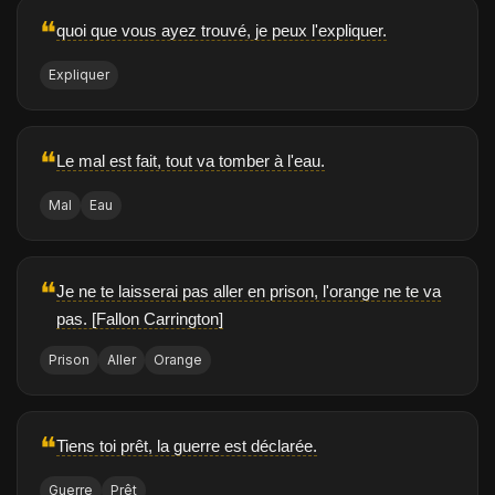
❝
quoi que vous ayez trouvé, je peux l'expliquer.
Expliquer
❝
Le mal est fait, tout va tomber à l'eau.
Mal
Eau
❝
Je ne te laisserai pas aller en prison, l'orange ne te va
pas. [Fallon Carrington]
Prison
Aller
Orange
❝
Tiens toi prêt, la guerre est déclarée.
Guerre
Prêt