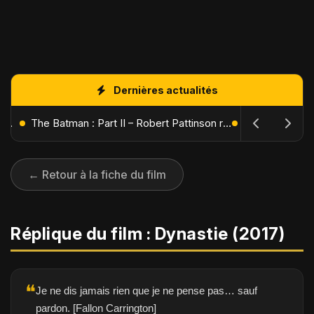
Dernières actualités
L'Âge de Glace : Le Réveil du Volcan – Manny, Sid et Diego de retour pour une aventure explosive
The Batman : Part II – Robert Pattinson replonge dans les ténèbres de Gotham dès octobre 2027
← Retour à la fiche du film
Réplique du film : Dynastie (2017)
❝
Je ne dis jamais rien que je ne pense pas… sauf
pardon. [Fallon Carrington]