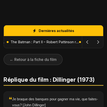
Dernières actualités
L'Âge de Glace : Le Réveil du Volcan – Manny, Sid et Diego de retour pour une aventure explosive
The Batman : Part II – Robert Pattinson replonge dans les ténèbres de Gotham dès octobre 2027
← Retour à la fiche du film
Réplique du film : Dillinger (1973)
❝
Je braque des banques pour gagner ma vie, que faites-
vous? [John Dillinger]