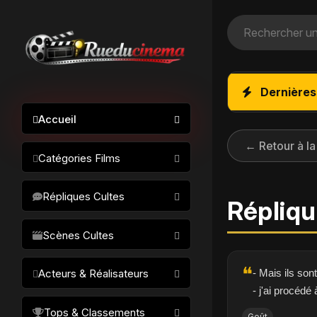
Dernières
Accueil
← Retour à la
Catégories Films
Action / Aventure
Répliques Cultes
Répliqu
Science-fiction
Drame / Thriller
Scènes Cultes
Comédie/humour
❝
- Mais ils so
Acteurs & Réalisateurs
Horreur
- j'ai procédé 
Fantastique
Réalisateurs
Tops & Classements
Goût