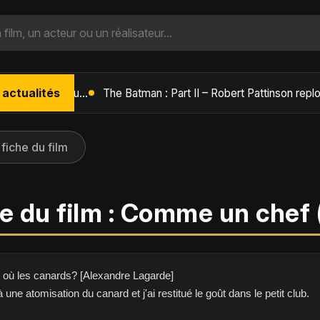
 actualités
L'Âge de Glace : Le Réveil du Volcan – Manny, Sid et Diego de retour pour une aventure explosive
 fiche du film
e du film : Comme un chef 
nt où les canards? [Alexandre Lagarde]
à une atomisation du canard et j'ai restitué le goût dans le petit club.