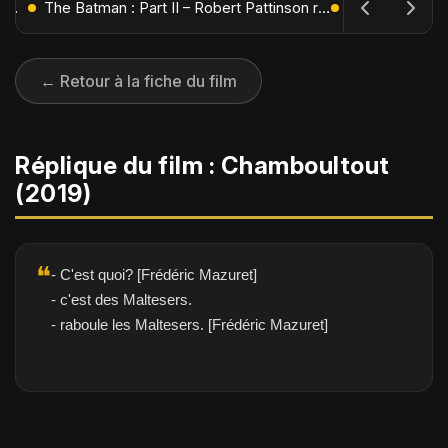
L'Âge de Glace : Le Réveil du Volcan – Manny, Sid et Diego de retour pour une aventure explosive
The Batman : Part II – Robert Pattinson replonge dans les ténèbres de Gotham dès octobre 2027
← Retour à la fiche du film
Réplique du film : Chamboultout
(2019)
❝
- C'est quoi? [Frédéric Mazuret]
- c'est des Maltesers.
- raboule les Maltesers. [Frédéric Mazuret]