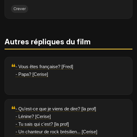
Crever
Autres répliques du film
❝
- Vous êtes française? [Fred]
- Papa? [Cerise]
❝
- Qu'est-ce que je viens de dire? [la prof]
- Lénine? [Cerise]
- Tu sais qui c'est? [la prof]
- Un chanteur de rock brésilien... [Cerise]