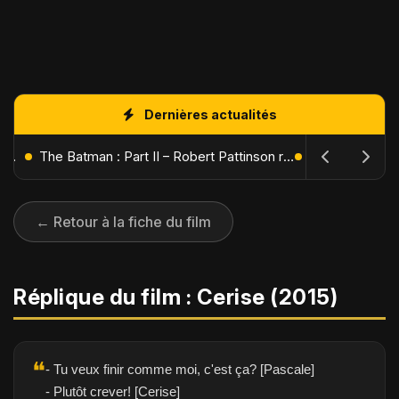
Dernières actualités
L'Âge de Glace : Le Réveil du Volcan – Manny, Sid et Diego de retour pour une aventure explosive
The Batman : Part II – Robert Pattinson replonge dans les ténèbres de Gotham dès octobre 2027
← Retour à la fiche du film
Réplique du film : Cerise (2015)
❝
- Tu veux finir comme moi, c'est ça? [Pascale]
- Plutôt crever! [Cerise]