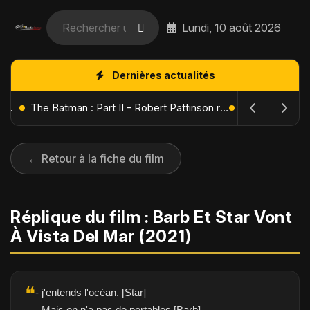
Lundi, 10 août 2026
Dernières actualités
L'Âge de Glace : Le Réveil du Volcan – Manny, Sid et Diego de retour pour une aventure explosive
The Batman : Part II – Robert Pattinson replonge dans les ténèbres de Gotham dès octobre 2027
← Retour à la fiche du film
Réplique du film : Barb Et Star Vont
À Vista Del Mar (2021)
❝
- j'entends l'océan. [Star]
- Mais on n'a pas de portables.[Barb]