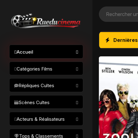
Dernières
Accueil
Catégories Films
Action / Aventure
Répliques Cultes
Science-fiction
Drame / Thriller
Scènes Cultes
Comédie/humour
Acteurs & Réalisateurs
Horreur
Fantastique
Réalisateurs
Tops & Classements