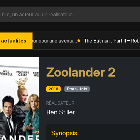
 actualités
L'Âge de Glace : Le Réveil du Volcan – Manny, Sid et Diego de retour pour une aventure explosive
Zoolander 2
2016
États-Unis
RÉALISATEUR
Ben Stiller
Synopsis