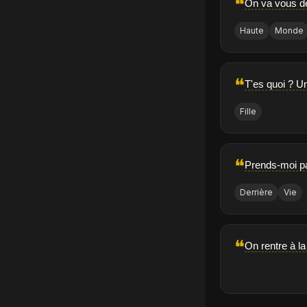
❝
On va vous de
Haute
Monde
❝
T'es quoi ? U
Fille
❝
Prends-moi pa
Derrière
Vie
❝
On rentre à l