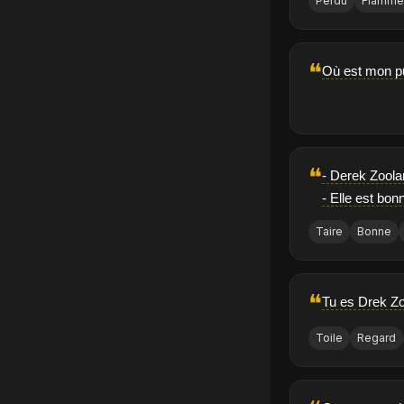
Perdu
Flamm
❝
Où est mon pu
❝
- Derek Zoola
- Elle est bon
Taire
Bonne
❝
Tu es Drek Zo
Toile
Regard