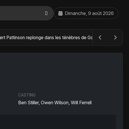
Dimanche, 9 août 2026
The Batman : Part II – Robert Pattinson replonge dans les ténèbres de Gotham dès octobre 2027
CASTING
Ben Stiller, Owen Wilson, Will Ferrell