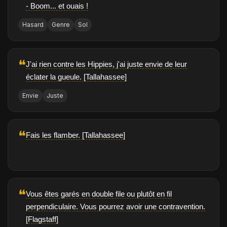
- Boom... et ouais !
Hasard
Genre
Sol
❝
J'ai rien contre les Hippies, j'ai juste envie de leur
éclater la gueule. [Tallahassee]
Envie
Juste
❝
Fais les flamber. [Tallahassee]
❝
Vous êtes garés en double file ou plutôt en fil
perpendiculaire. Vous pourrez avoir une contravention.
[Flagstaff]