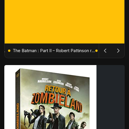
L'Âge de Glace : Le Réveil du Volcan – Manny, Sid et Diego de retour pour une aventure explosive
The Batman : Part II – Robert Pattinson replonge dans les ténèbres de Gotham dès octobre 2027