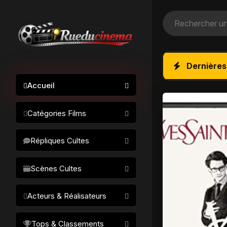
Dernières
Accueil
Catégories Films
Action / Aventure
Répliques Cultes
Science-fiction
Drame / Thriller
Scènes Cultes
Comédie/humour
Acteurs & Réalisateurs
Horreur
Fantastique
Réalisateurs
Tops & Classements