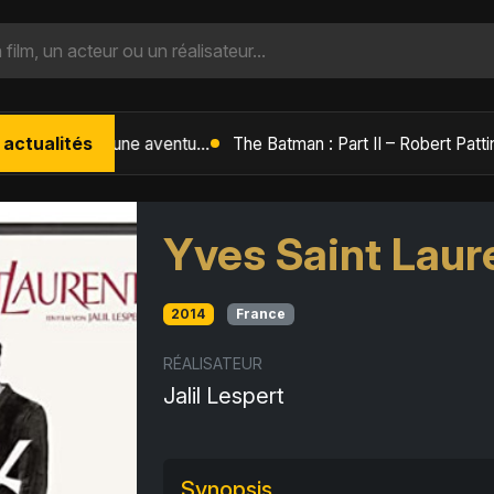
 actualités
L'Âge de Glace : Le Réveil du Volcan – Manny, Sid et Diego de retour pour une aventure explosive
Yves Saint Laur
2014
France
RÉALISATEUR
Jalil Lespert
Synopsis