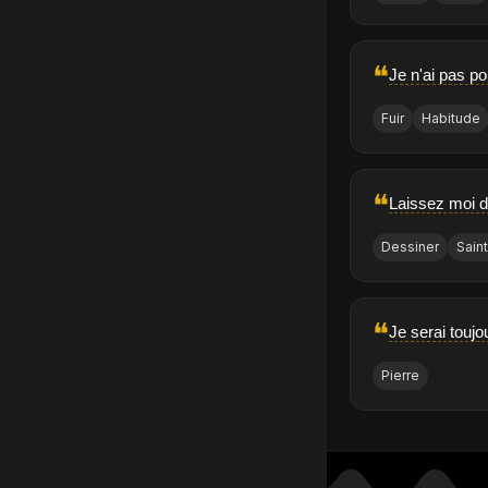
❝
Je n'ai pas po
Fuir
Habitude
❝
Laissez moi d
Dessiner
Sain
❝
Je serai toujo
Pierre