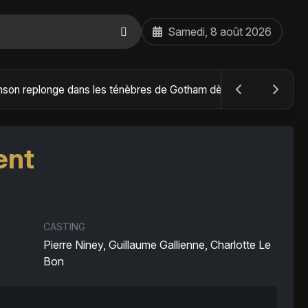
Samedi, 8 août 2026
The Batman : Part II – Robert Pattinson replonge dans les ténèbres de Gotham dès octobre 2027
ent
CASTING
Pierre Niney, Guillaume Gallienne, Charlotte Le
Bon