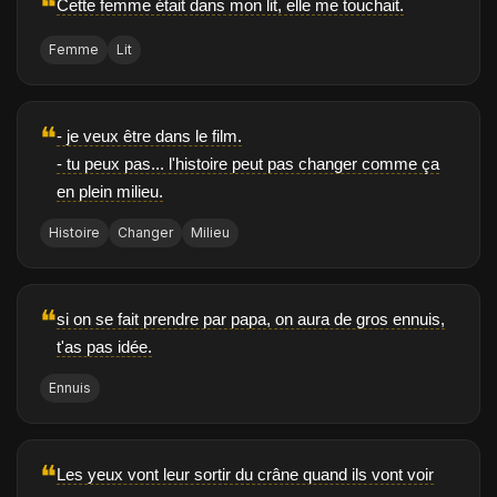
❝
Cette femme était dans mon lit, elle me touchait.
Femme
Lit
❝
- je veux être dans le film.
- tu peux pas... l'histoire peut pas changer comme ça
en plein milieu.
Histoire
Changer
Milieu
❝
si on se fait prendre par papa, on aura de gros ennuis,
t'as pas idée.
Ennuis
❝
Les yeux vont leur sortir du crâne quand ils vont voir