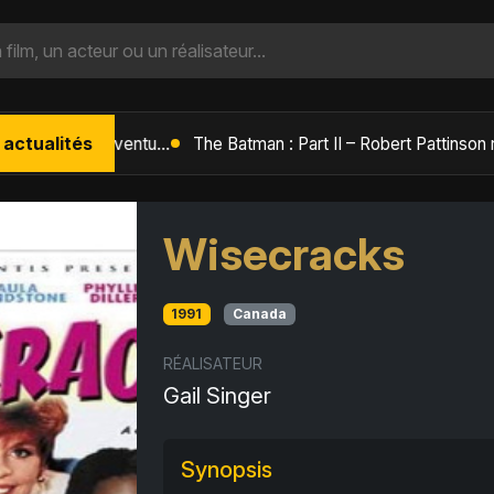
 actualités
L'Âge de Glace : Le Réveil du Volcan – Manny, Sid et Diego de retour pour une aventure explosive
Wisecracks
1991
Canada
RÉALISATEUR
Gail Singer
Synopsis