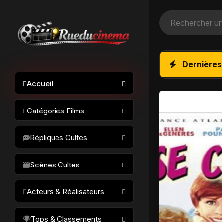
Dernières
Accueil
Catégories Films
Action / Aventure
Répliques Cultes
Science-fiction
Drame / Thriller
Scènes Cultes
Comédie/humour
Acteurs & Réalisateurs
Horreur
Fantastique
Réalisateurs
Tops & Classements