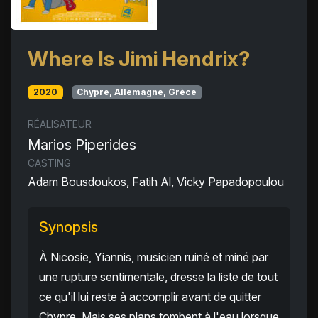
Where Is Jimi Hendrix?
2020
Chypre, Allemagne, Grèce
RÉALISATEUR
Marios Piperides
CASTING
Adam Bousdoukos, Fatih Al, Vicky Papadopoulou
Synopsis
À Nicosie, Yiannis, musicien ruiné et miné par
une rupture sentimentale, dresse la liste de tout
ce qu'il lui reste à accomplir avant de quitter
Chypre. Mais ses plans tombent à l'eau lorsque