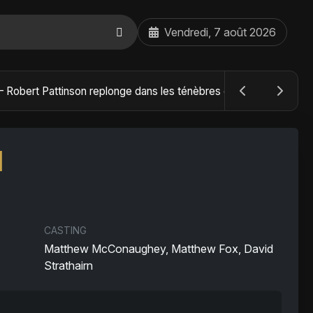
Vendredi, 7 août 2026
The Batman : Part II – Robert Pattinson replonge dans les ténèbres de Gotham dès octobre 2027
l
CASTING
Matthew McConaughey, Matthew Fox, David
Strathairn