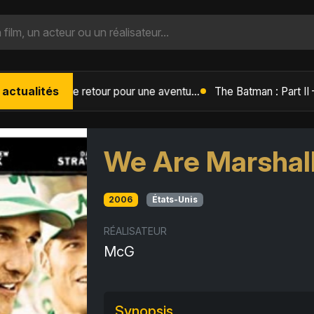
 actualités
L'Âge de Glace : Le Réveil du Volcan – Manny, Sid et Diego de retour pour une aventure explosive
We Are Marshal
2006
États-Unis
RÉALISATEUR
McG
Synopsis