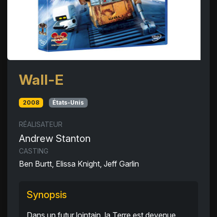
Wall-E
2008
États-Unis
RÉALISATEUR
Andrew Stanton
CASTING
Ben Burtt, Elissa Knight, Jeff Garlin
Synopsis
Dans un futur lointain, la Terre est devenue