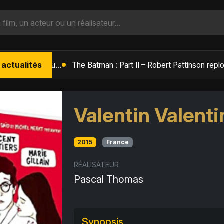
 actualités
L'Âge de Glace : Le Réveil du Volcan – Manny, Sid et Diego de retour pour une aventure explosive
Valentin Valenti
2015
France
RÉALISATEUR
Pascal Thomas
Synopsis