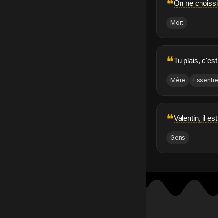
❝
On ne choissi 
Mort
❝
Tu plais, c'es
Mère
Essentie
❝
Valentin, il e
Gens