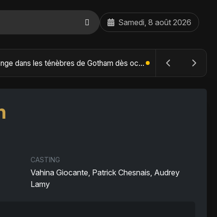
Samedi, 8 août 2026
The Batman : Part II – Robert Pattinson replonge dans les ténèbres de Gotham dès octobre 2027
n
CASTING
Vahina Giocante, Patrick Chesnais, Audrey
Lamy