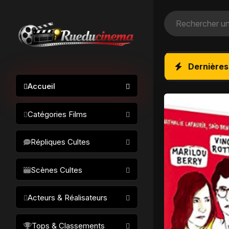
Dernières
Accueil
Catégories Films
Action / Aventure
Répliques Cultes
Science-fiction
Drame / Thriller
Scènes Cultes
Comédie/humour
Acteurs & Réalisateurs
Horreur
Fantastique
Réalisateurs
Tops & Classements