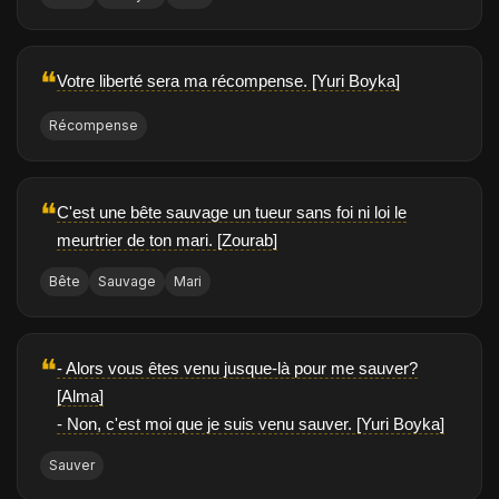
❝
Votre liberté sera ma récompense. [Yuri Boyka]
Récompense
❝
C'est une bête sauvage un tueur sans foi ni loi le
meurtrier de ton mari. [Zourab]
Bête
Sauvage
Mari
❝
- Alors vous êtes venu jusque-là pour me sauver?
[Alma]
- Non, c'est moi que je suis venu sauver. [Yuri Boyka]
Sauver