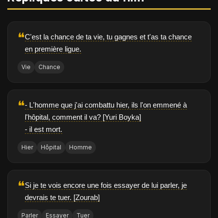
❝
C'est la chance de ta vie, tu gagnes et t'as ta chance
en première ligue.
Vie
Chance
❝
- L'homme que j'ai combattu hier, ils l'on emmené à
l'hôpital, comment il va? [Yuri Boyka]
- il est mort.
Hier
Hôpital
Homme
❝
Si je te vois encore une fois essayer de lui parler, je
devrais te tuer. [Zourab]
Parler
Essayer
Tuer