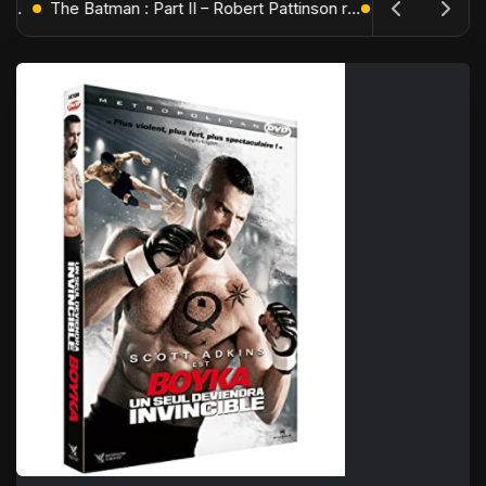
L'Âge de Glace : Le Réveil du Volcan – Manny, Sid et Diego de retour pour une aventure explosive
The Batman : Part II – Robert Pattinson replonge dans les ténèbres de Gotham dès octobre 2027