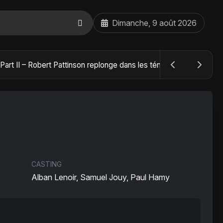
Dimanche, 9 août 2026
The Batman : Part II – Robert Pattinson replonge dans les ténèbres de Gotham dès octobre 2027
CASTING
Alban Lenoir, Samuel Jouy, Paul Hamy