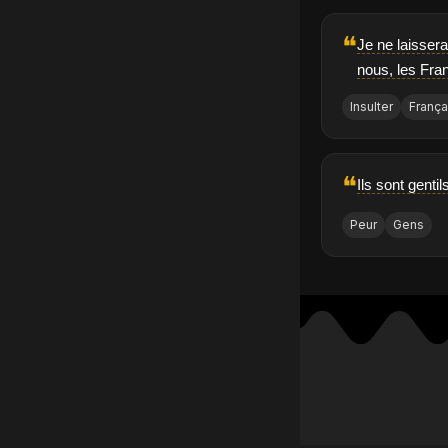
❝
Je ne laissera
nous, les Fra
Insulter
França
❝
Ils sont gentil
Peur
Gens