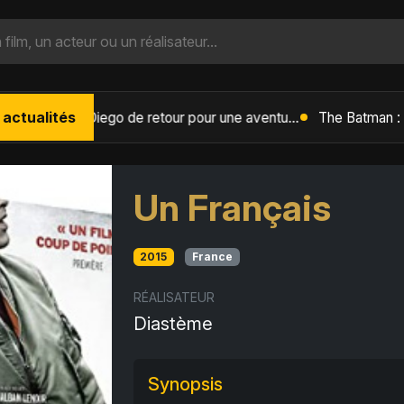
 actualités
L'Âge de Glace : Le Réveil du Volcan – Manny, Sid et Diego de retour pour une aventure explosive
Un Français
2015
France
RÉALISATEUR
Diastème
Synopsis