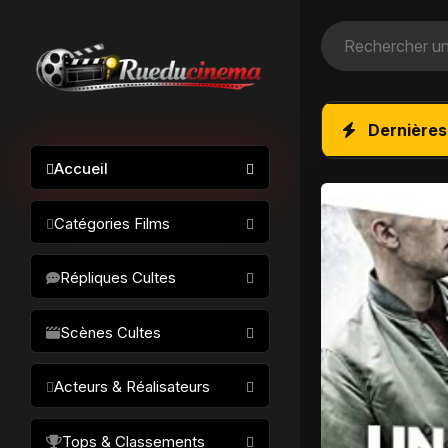
Dernières
Accueil
Catégories Films
Action / Aventure
Répliques Cultes
Science-fiction
Drame / Thriller
Scènes Cultes
Comédie/humour
Acteurs & Réalisateurs
Horreur
Fantastique
Réalisateurs
Tops & Classements