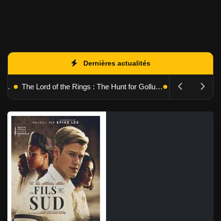
Dernières actualités
The Batman : Part II – Robert Pattinson replonge dans les ténèbres de Gotham dès octobre 2027
The Lord of the Rings : The Hunt for Gollum – Peter Jackson replonge dans la Terre du Milieu en 2027