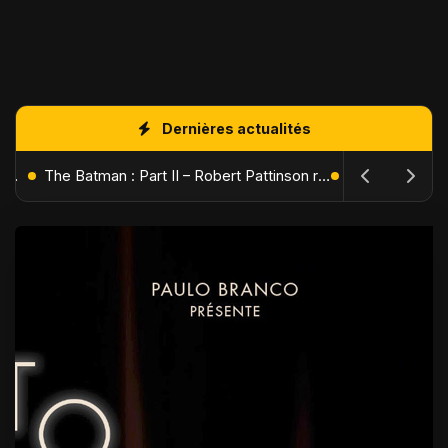
Dernières actualités
L'Âge de Glace : Le Réveil du Volcan – Manny, Sid et Diego de retour pour une aventure explosive
The Batman : Part II – Robert Pattinson replonge dans les ténèbres de Gotham dès octobre 2027