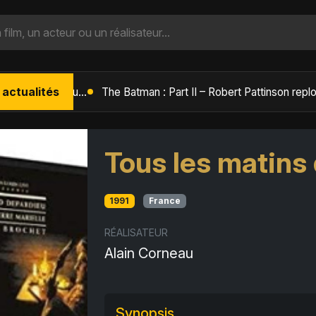
 actualités
L'Âge de Glace : Le Réveil du Volcan – Manny, Sid et Diego de retour pour une aventure explosive
Tous les matins
1991
France
RÉALISATEUR
Alain Corneau
Synopsis