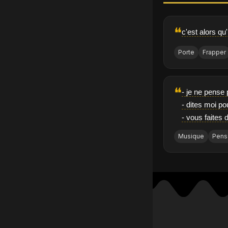
❝
c'est alors qu
Porte
Frapper
❝
- je ne pense
- dites moi po
- vous faites
Musique
Pens